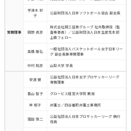
宇津木 妙
公益財団法人日本ソフトボール協会 副会長
子
株式会社岡三証券グループ 社外取締役（監
常務理事
岡野 貞彦
査等委員）／公益財団法人日本生産性本部
上級フェロー
一般社団法人バスケットボール女子日本リー
高橋 雅弘
グ 副会長兼専務理事
中村 和彦
山梨大学 学長
公益社団法人日本女子プロサッカーリーグ
安達 健
専務理事
葛山 智子
グロービス経営大学院 教授
岸 郁子
弁護士／四谷番町弁護士事務所
公益社団法人日本プロサッカーリーグ 執行
窪田 慎二
役員