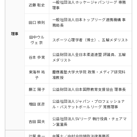
一般社団法人ホッケージャパンリーグ 専務
近藤 聡史
理事
一般社団法人日本トップリーグ連携機構 事
田口 禎則
務局長
理事
田中ウル
スポーツ心理学者（博士）、五輪メダリスト
ヴェ 京
公益財団法人全日本柔道連盟 評議員、五輪
谷本 歩実
メダリスト
東海林 祐
慶應義塾大学大学院 政策・メディア研究科
子
准教授
藤江 陽子
公益財団法人日本国際教育支援協会 理事長
公益社団法人ジャパン・プロフェッショナ
増田 匡彦
ル・バスケットボールリーグ 常務理事
公益社団法人SVリーグ 執行役員・チェアマ
吉田 国夫
ン室室長
辻居 幸一
弁護士／中村合同特許法律事務所