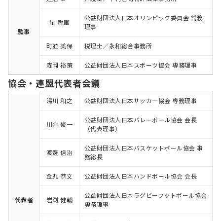
公益財団法人日本オリンピック委員会 常務
星 香里
理事
監事
町並 美保
税理士／永和総合事務所
森岡 裕策
公益財団法人日本スポーツ協会 専務理事
協会・連盟代表者会議
湯川 和之
公益財団法人日本サッカー協会 専務理事
公益財団法人日本バレーボール協会 会長
川合 俊一
（代表理事）
公益財団法人日本バスケットボール協会 事
渡邊 信治
務総長
金丸 恭文
公益財団法人日本ハンドボール協会 会長
公益財団法人日本ラグビーフットボール協会
代表者
岩渕 健輔
専務理事