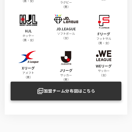
（男・女）
ラグビー
（男）
JD.LEAGUE
HJL
Fリーグ
ソフトボール
ホッケー
（女）
フットサル
（男・女）
（男・女）
WEリーグ
Xリーグ
Jリーグ
サッカー
アメフト
（女）
サッカー
（男）
（男）
加盟チーム分布図はこちら