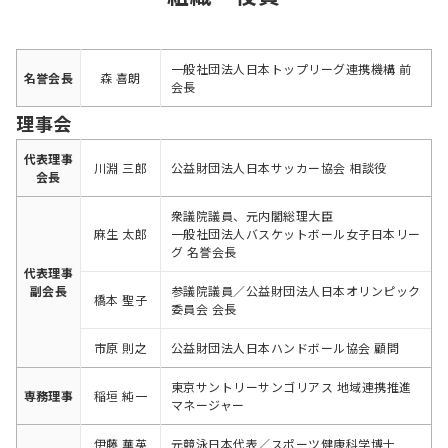
一般社団法人日本トップリーグ連携機構 前
名誉会長
森 喜朗
会長
理事会
代表理事
川淵 三郎
公益財団法人日本サッカー協会 相談役
会長
衆議院議員、元内閣総理大臣
麻生 太郎
一般社団法人バスケットボール女子日本リー
グ 名誉会長
代表理事
副会長
参議院議員／公益財団法人日本オリンピック
橋本 聖子
委員会 会長
市原 則之
公益財団法人日本ハンドボール協会 顧問
東京サントリーサンゴリアス 地域連携推進
専務理事
稲垣 純一
マネージャー
伊藤 華英
元競泳日本代表／スポーツ健康科学博士