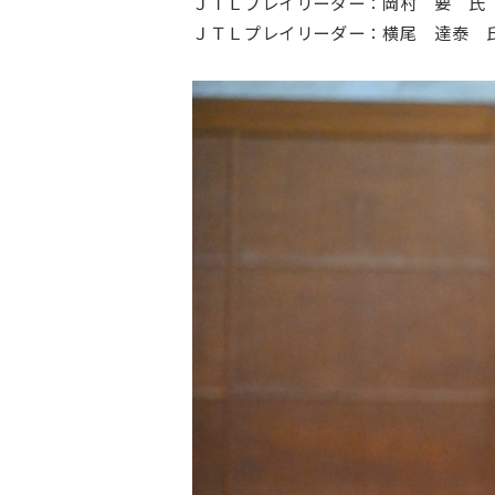
ＪＴＬプレイリーダー：岡村 要 氏
ＪＴＬプレイリーダー：横尾 達泰 