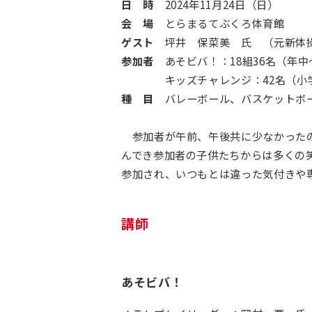
日 時
2024年11月24日（日）
会 場
とらまるてぶくろ体育館
ゲスト
坪井 保菜美 氏 （元新体操
参加者
あそビバ！：18組36名（年中
キッズチャレンジ：42名（小学
種 目
バレーボール、バスケットボ
参加者が午前、午後共に少なかったの
んでき参加者の子供たちからは多くの
参加され、いつもとは違った気付きや
講師
あそビバ！