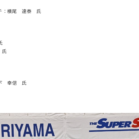
チ：横尾 達泰 氏
氏
 氏
下 幸信 氏