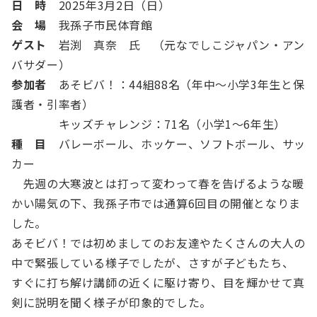
日 時
2025年3月2日（日）
会 場
我孫子市民体育館
ゲスト
岩渕 真奈 氏 （元なでしこジャパン・アン
バサダー）
参加者
あそビバ！：44組88名（年中～小学3年生と保
護者・引率者）
キッズチャレンジ：71名（小学1～6年生）
種 目
バレーボール、ホッケー、ソフトボール、サッ
カー
先週の大寒波とは打って変わって春を告げるような暖
かい陽気の下、我孫子市では通算6回目の開催となりま
した。
あそビバ！では初めましてのお友達やたくさんの大人の
中で緊張している様子でしたが、さすが子どもたち、
すぐに打ち解け講師の近くに駆け寄り、目を輝かせて真
剣に説明を聞く様子が印象的でした。