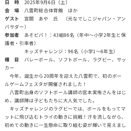
日 時
2025年9月6日（土）
会 場
八雲町総合体育館 ほか
ゲスト
宮間 あや 氏 （元なでしこジャパン・アン
バサダー）
参加者
あそビバ！：43組86名（年中～小学2年生と保
護者・引率者）
キッズチャレンジ：96名（小学1～6年生）
種 目
バレーボール、ソフトボール、ラグビー、サッ
カー
今年、誕生から20周年を迎えた八雲町で、初のボー
ルゲームフェスタが開催されました！
八雲町出身のソフトボール講師の宮本実侑さんをはじ
め、講師陣は子どもたちに大人気でした。
キッズチャレンジのラグビーでは、ボールをもってマ
ットに飛び込むトライの動きに挑戦！汗を流しながら、
初めての動きに一生懸命に取り組む姿が輝いて見えまし