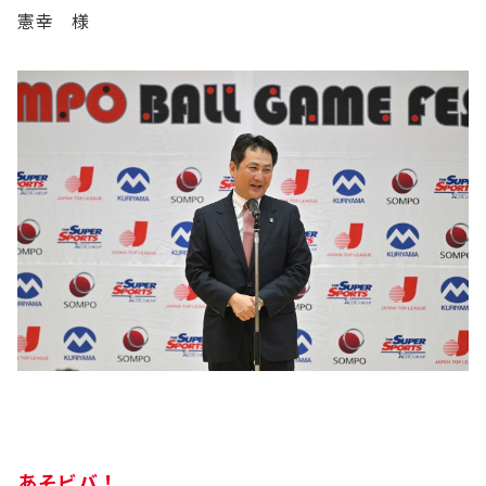
憲幸 様
あそビバ！