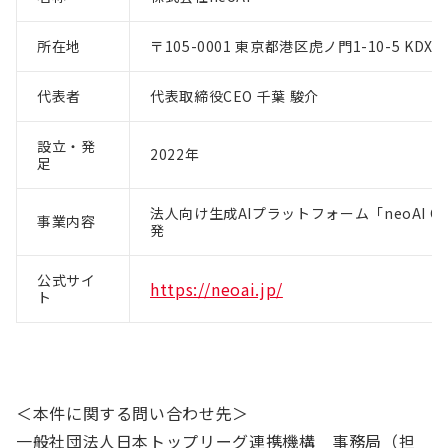
所在地
〒105-0001 東京都港区虎ノ門1-10-5 KD
代表者
代表取締役CEO 千葉 駿介
設立・発
2022年
足
法人向け生成AIプラットフォーム「neoAI 
事業内容
発
公式サイ
https://neoai.jp/
ト
＜本件に関する問い合わせ先＞
一般社団法人日本トップリーグ連携機構 事務局（担